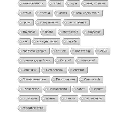
нежвижимость
гараж
егрн
уведомление
отзыв
третьи
отказ
взаимодействие
сроки
оспаривание
расторжение
трудовое
право
светокопия
документ
жкх
коммунальные
службы
предупреждение
бизнес
мораторий
2023
Красногдардейское
Хатукай
Железный
Заречный
Суворовской
Аргатов
Преображенское
Васюринская
Сокольский
Еленовское
Некрасовская
совет
юрист
стратегия
приказ
отмена
разрешение
строительство