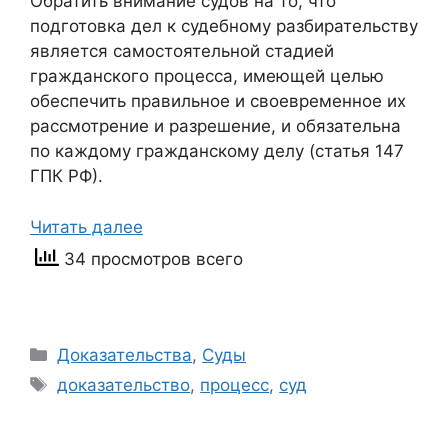
Обратить внимание судов на то, что
подготовка дел к судебному разбирательству
является самостоятельной стадией
гражданского процесса, имеющей целью
обеспечить правильное и своевременное их
рассмотрение и разрешение, и обязательна
по каждому гражданскому делу (статья 147
ГПК РФ).
Читать далее
34 просмотров всего
Рубрики
Доказательства
,
Суды
Метки
доказательство
,
процесс
,
суд