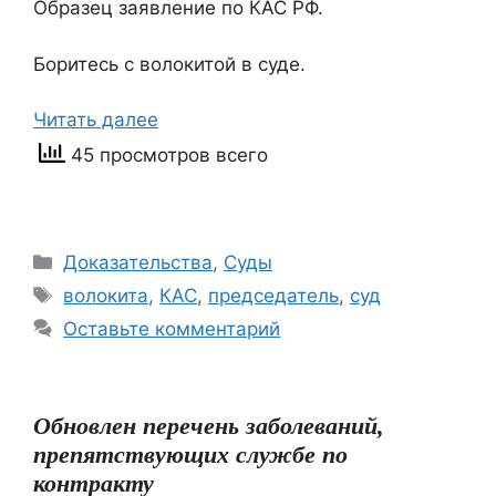
Образец заявление по КАС РФ.
Боритесь с волокитой в суде.
Читать далее
45 просмотров всего
Рубрики
Доказательства
,
Суды
Метки
волокита
,
КАС
,
председатель
,
суд
Оставьте комментарий
Обновлен перечень заболеваний,
препятствующих службе по
контракту