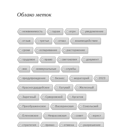
Облако меток
нежвижимость
гараж
егрн
уведомление
отзыв
третьи
отказ
взаимодействие
сроки
оспаривание
расторжение
трудовое
право
светокопия
документ
жкх
коммунальные
службы
предупреждение
бизнес
мораторий
2023
Красногдардейское
Хатукай
Железный
Заречный
Суворовской
Аргатов
Преображенское
Васюринская
Сокольский
Еленовское
Некрасовская
совет
юрист
стратегия
приказ
отмена
разрешение