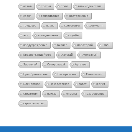
отзыв
третьи
отказ
взаимодействие
сроки
оспаривание
расторжение
трудовое
право
светокопия
документ
жкх
коммунальные
службы
предупреждение
бизнес
мораторий
2023
Красногдардейское
Хатукай
Железный
Заречный
Суворовской
Аргатов
Преображенское
Васюринская
Сокольский
Еленовское
Некрасовская
совет
юрист
стратегия
приказ
отмена
разрешение
строительство