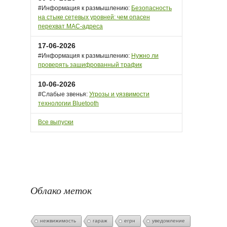
#Информация к размышлению:
Безопасность
на стыке сетевых уровней: чем опасен
перехват MAC-адреса
17-06-2026
#Информация к размышлению:
Нужно ли
проверять зашифрованный трафик
10-06-2026
#Слабые звенья:
Угрозы и уязвимости
технологии Bluetooth
Все выпуски
Облако меток
нежвижимость
гараж
егрн
уведомление