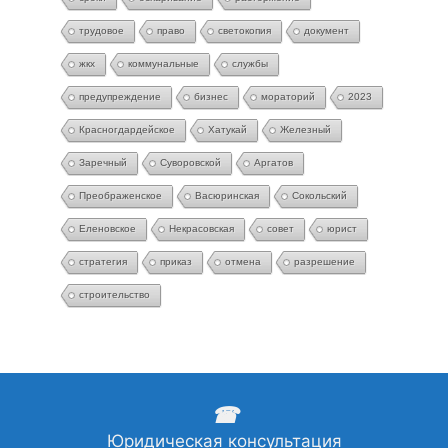
трудовое
право
светокопия
документ
жкх
коммунальные
службы
предупреждение
бизнес
мораторий
2023
Красногдардейское
Хатукай
Железный
Заречный
Суворовской
Аргатов
Преображенское
Васюринская
Сокольский
Еленовское
Некрасовская
совет
юрист
стратегия
приказ
отмена
разрешение
строительство
☎
Юридическая консультация