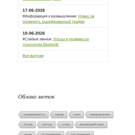
17-06-2026
#Информация к размышлению:
Нужно ли
проверять зашифрованный трафик
10-06-2026
#Слабые звенья:
Угрозы и уязвимости
технологии Bluetooth
Все выпуски
Облако меток
нежвижимость
гараж
егрн
уведомление
отзыв
третьи
отказ
взаимодействие
сроки
оспаривание
расторжение