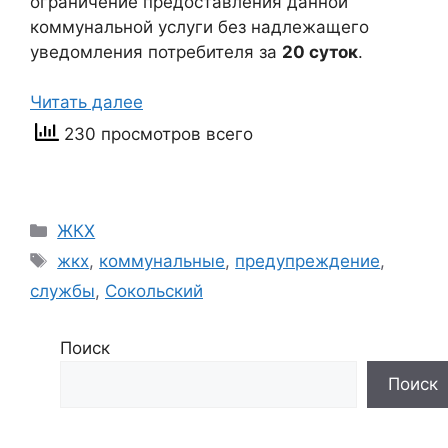
ограничение предоставления данной
коммунальной услуги без надлежащего
уведомления потребителя за
20 суток
.
Читать далее
230 просмотров всего
Рубрики
ЖКХ
Метки
жкх
,
коммунальные
,
предупреждение
,
службы
,
Сокольский
Поиск
Поиск