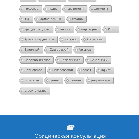
трудовое
право
светокопия
документ
жкх
коммунальные
службы
предупреждение
бизнес
мораторий
2023
Красногдардейское
Хатукай
Железный
Заречный
Суворовской
Аргатов
Преображенское
Васюринская
Сокольский
Еленовское
Некрасовская
совет
юрист
стратегия
приказ
отмена
разрешение
строительство
☎
Юридическая консультация