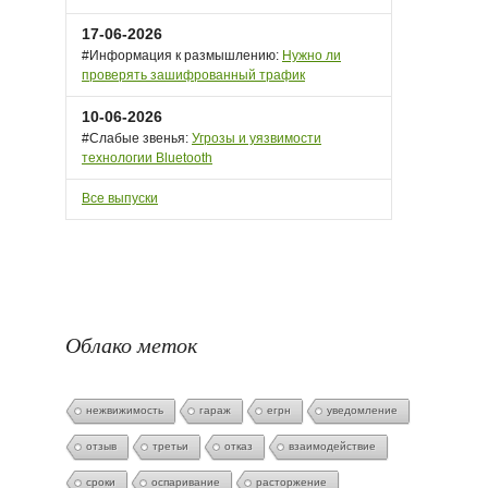
17-06-2026
#Информация к размышлению:
Нужно ли
проверять зашифрованный трафик
10-06-2026
#Слабые звенья:
Угрозы и уязвимости
технологии Bluetooth
Все выпуски
Облако меток
нежвижимость
гараж
егрн
уведомление
отзыв
третьи
отказ
взаимодействие
сроки
оспаривание
расторжение