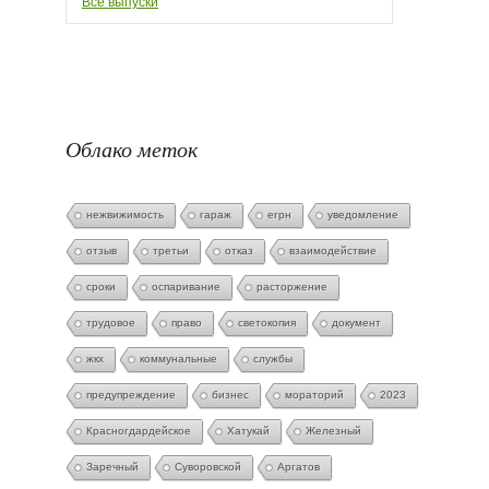
Все выпуски
Облако меток
нежвижимость
гараж
егрн
уведомление
отзыв
третьи
отказ
взаимодействие
сроки
оспаривание
расторжение
трудовое
право
светокопия
документ
жкх
коммунальные
службы
предупреждение
бизнес
мораторий
2023
Красногдардейское
Хатукай
Железный
Заречный
Суворовской
Аргатов