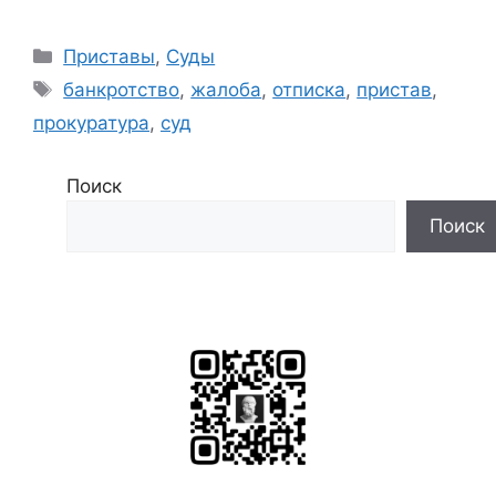
Рубрики
Приставы
,
Суды
Метки
банкротство
,
жалоба
,
отписка
,
пристав
,
прокуратура
,
суд
Поиск
Поиск