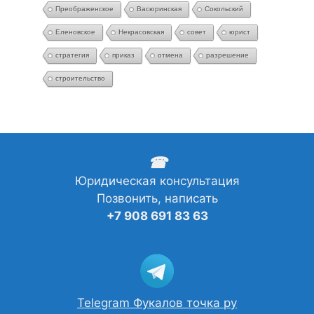
Преображенское
Васюринская
Сокольский
Еленовское
Некрасовская
совет
юрист
стратегия
приказ
отмена
разрешение
строительство
☎
Юридическая консультация
Позвонить, написать
+7 908 691 83 63
Telegram Фукалов точка ру