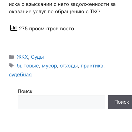
иска о взыскании с него задолженности за
оказание услуг по обращению с ТКО.
275 просмотров всего
Рубрики
ЖКХ
,
Суды
Метки
бытовые
,
мусор
,
отходы
,
практика
,
судебная
Поиск
Поиск