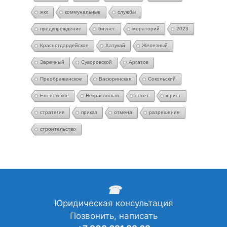
жкх
коммунальные
службы
предупреждение
бизнес
мораторий
2023
Красногдардейское
Хатукай
Железный
Заречный
Суворовской
Аргатов
Преображенское
Васюринская
Сокольский
Еленовское
Некрасовская
совет
юрист
стратегия
приказ
отмена
разрешение
строительство
☎
Юридическая консультация
Позвонить, написать