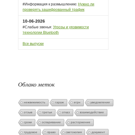
#Информация к размышлению:
Нужно ли
проверять зашифрованный трафик
10-06-2026
#Слабые звенья:
Угрозы и уязвимости
технологии Bluetooth
Все выпуски
Облако меток
нежвижимость
гараж
егрн
уведомление
отзыв
третьи
отказ
взаимодействие
сроки
оспаривание
расторжение
трудовое
право
светокопия
документ