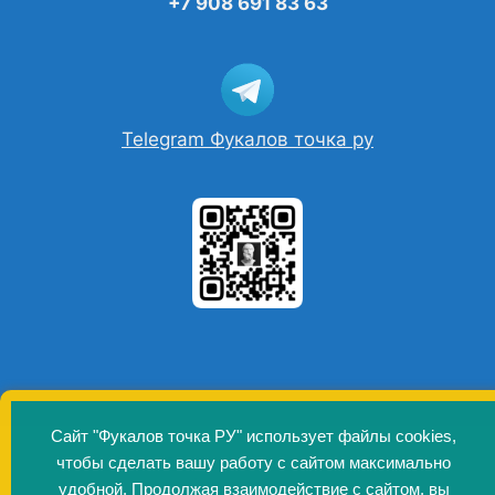
+7 908 691 83 63
Telegram Фукалов точка ру
Сайт "Фукалов точка РУ" использует файлы cookies,
© 2026 Фукалов точка РУ
• Создано с помощью
чтобы сделать вашу работу с сайтом максимально
GeneratePress
удобной. Продолжая взаимодействие с сайтом, вы