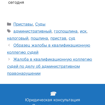
сегодня
Рубрики
Приставы
,
Суды
Метки
административный
,
госпошлина
,
иск
,
налоговый
,
пошлина
,
пристав
,
суд
Образец жалобы в квалификационную
коллегию судей
Жалоба в квалификационную коллегию
судей по делу об административном
правонарушении
☎
Юридическая консультация