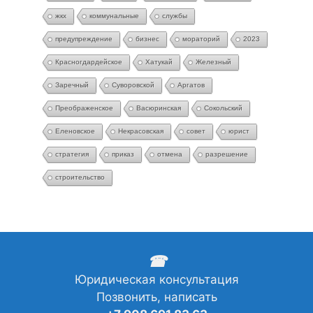
жкх
коммунальные
службы
предупреждение
бизнес
мораторий
2023
Красногдардейское
Хатукай
Железный
Заречный
Суворовской
Аргатов
Преображенское
Васюринская
Сокольский
Еленовское
Некрасовская
совет
юрист
стратегия
приказ
отмена
разрешение
строительство
☎
Юридическая консультация
Позвонить, написать