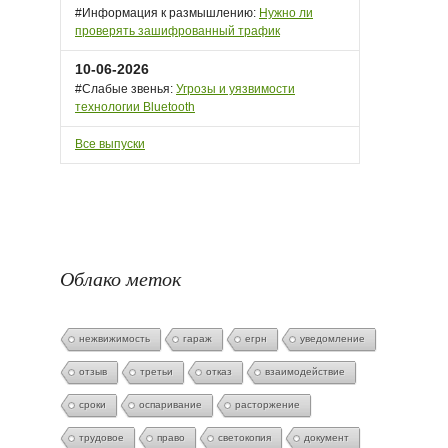
#Информация к размышлению:
Нужно ли
проверять зашифрованный трафик
10-06-2026
#Слабые звенья:
Угрозы и уязвимости
технологии Bluetooth
Все выпуски
Облако меток
нежвижимость
гараж
егрн
уведомление
отзыв
третьи
отказ
взаимодействие
сроки
оспаривание
расторжение
трудовое
право
светокопия
документ