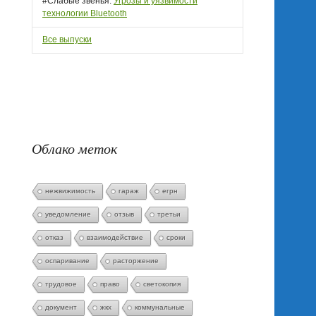
#Слабые звенья:
Угрозы и уязвимости
технологии Bluetooth
Все выпуски
Облако меток
нежвижимость
гараж
егрн
уведомление
отзыв
третьи
отказ
взаимодействие
сроки
оспаривание
расторжение
трудовое
право
светокопия
документ
жкх
коммунальные