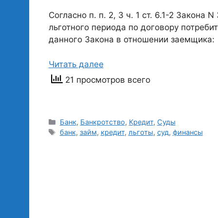
Согласно п. п. 2, 3 ч. 1 ст. 6.1-2 Закон
льготного периода по договору потребите
данного Закона в отношении заемщика:
Читать далее
21 просмотров всего
Рубрики
Банк
,
Банкротство
,
Кредит
,
Суды
Метки
банк
,
займ
,
кредит
,
льготы
,
суд
,
финансы