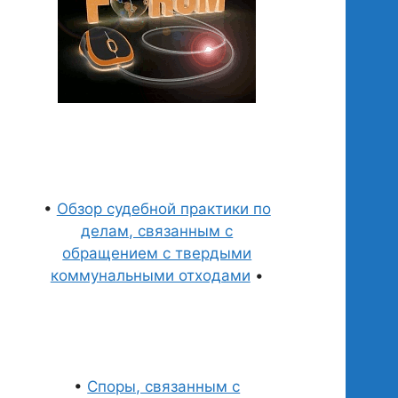
•
Обзор судебной практики по
делам, связанным с
обращением с твердыми
коммунальными отходами
•
•
Споры, связанным с