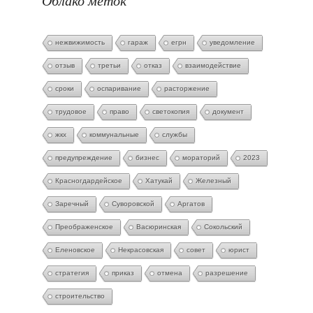
Облако меток
нежвижимость
гараж
егрн
уведомление
отзыв
третьи
отказ
взаимодействие
сроки
оспаривание
расторжение
трудовое
право
светокопия
документ
жкх
коммунальные
службы
предупреждение
бизнес
мораторий
2023
Красногдардейское
Хатукай
Железный
Заречный
Суворовской
Аргатов
Преображенское
Васюринская
Сокольский
Еленовское
Некрасовская
совет
юрист
стратегия
приказ
отмена
разрешение
строительство